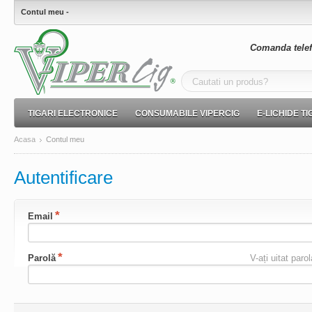
Contul meu -
Comanda telef
TIGARI ELECTRONICE
CONSUMABILE VIPERCIG
E-LICHIDE T
Acasa
Contul meu
Autentificare
Email
Parolă
V-ați uitat paro