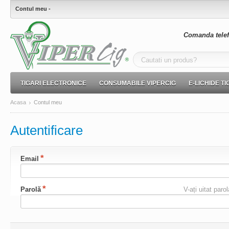
Contul meu -
Comanda telef
TIGARI ELECTRONICE
CONSUMABILE VIPERCIG
E-LICHIDE T
Acasa
Contul meu
Autentificare
Email
Parolă
V-ați uitat paro