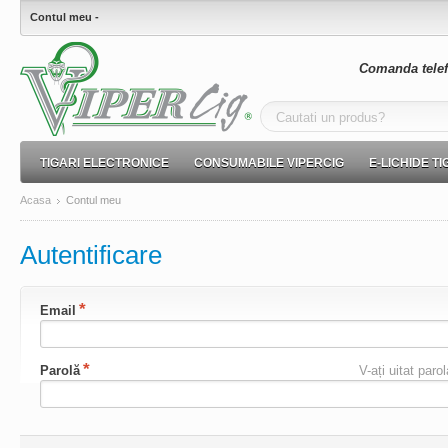
Contul meu -
Comanda telef
TIGARI ELECTRONICE
CONSUMABILE VIPERCIG
E-LICHIDE T
Acasa
Contul meu
Autentificare
Email
Parolă
V-ați uitat paro