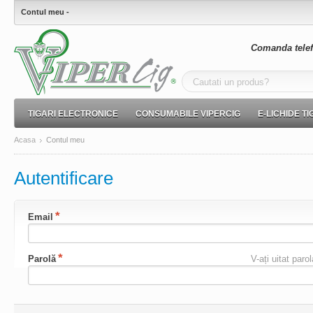
Contul meu -
Comanda telef
TIGARI ELECTRONICE
CONSUMABILE VIPERCIG
E-LICHIDE T
Acasa
Contul meu
Autentificare
Email
Parolă
V-ați uitat paro