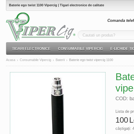
Baterie ego twist 1100 Vipercig | Tigari electronice de calitate
Comanda telef
TIGARI ELECTRONICE
CONSUMABILE VIPERCIG
E-LICHIDE T
Acasa
Consumabile Vipercig
Baterii
Baterie ego twist vipercig 1100
Bate
vipe
COD:
b
Lista de pr
100
L
câștigați: