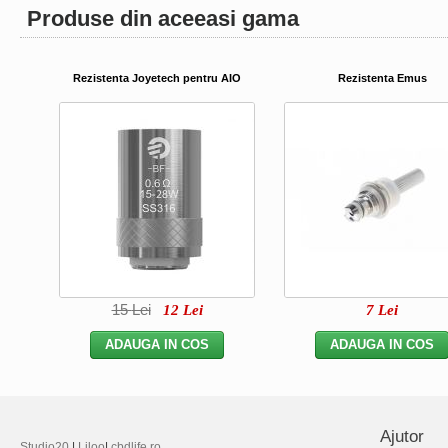
Produse din aceeasi gama
Rezistenta Joyetech pentru AIO
Rezistenta Emus
15
Lei
12
Lei
7
Lei
Ajutor
Studio20
|
Liloo
|
cbdlife.ro