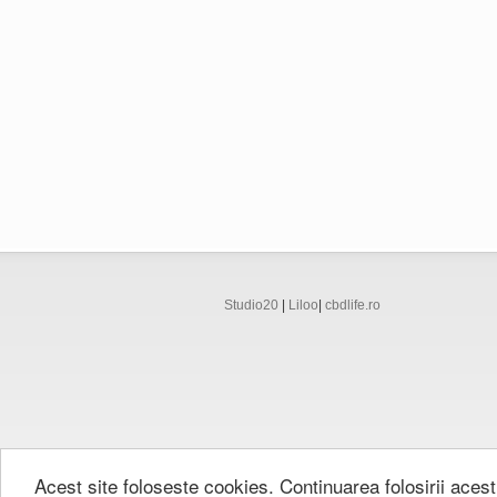
Studio20
|
Liloo
|
cbdlife.ro
© 2013-2026 Vipercig.ro.
Acest site foloseste cookies. Continuarea folosirii acest