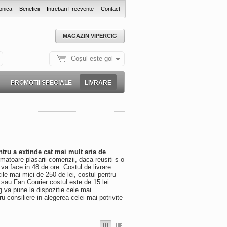
onica
Beneficii
Intrebari Frecvente
Contact
MAGAZIN VIPERCIG
Coșul este gol
PROMOTII SPECIALE
LIVRARE
ntru a extinde cat mai mult aria de
matoare plasarii comenzii, daca reusiti s-o
 va face in 48 de ore. Costul de livrare
le mai mici de 250 de lei, costul pentru
us sau Fan Courier costul este de 15 lei.
g va pune la dispozitie cele mai
 consiliere in alegerea celei mai potrivite