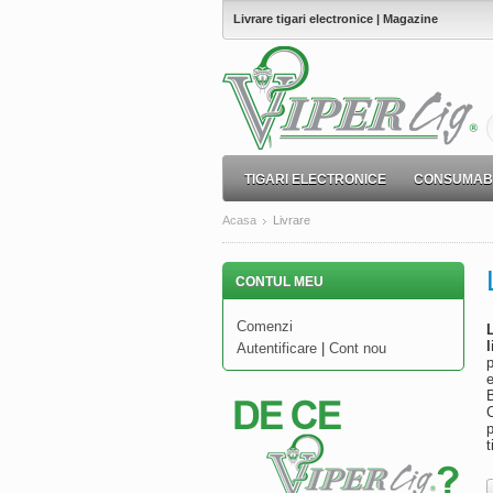
Livrare tigari electronice | Magazine
TIGARI ELECTRONICE
CONSUMABI
Acasa
Livrare
CONTUL MEU
Comenzi
l
Autentificare
|
Cont nou
p
e
B
C
p
t