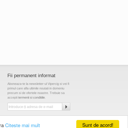
Fii permanent informat
Aboneaza-te la newsletter-ul Vipercig si vei fi
primul care afla ultimile noutati in domeniu
precum si de ofertele noastre. Trebuie sa
accepti
termenii si conditiile
.
ipercig pe Facebook
Vipercig pe Twitter
Sunt de acord!
ora
Citeste mai mult