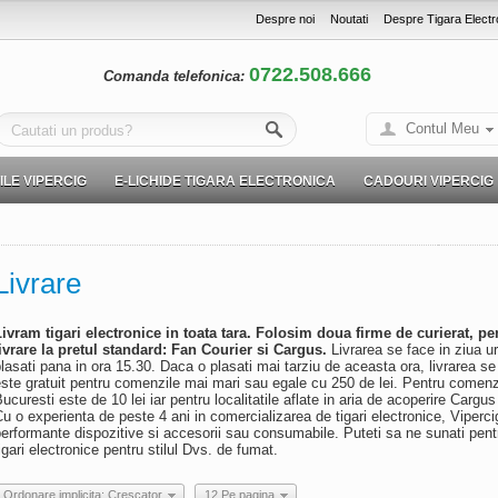
Despre noi
Noutati
Despre Tigara Electr
0722.508.666
Comanda telefonica:
Contul Meu
LE VIPERCIG
E-LICHIDE TIGARA ELECTRONICA
CADOURI VIPERCIG
Livrare
Livram tigari electronice in toata tara. Folosim doua firme de curierat, pe
ivrare la pretul standard: Fan Courier si Cargus.
Livrarea se face in ziua ur
lasati pana in ora 15.30. Daca o plasati mai tarziu de aceasta ora, livrarea se
ste gratuit pentru comenzile mai mari sau egale cu 250 de lei. Pentru comenzi
ucuresti este de 10 lei iar pentru localitatile aflate in aria de acoperire Carg
u o experienta de peste 4 ani in comercializarea de tigari electronice, Viperci
erformante dispozitive si accesorii sau consumabile. Puteti sa ne sunati pentru
igari electronice pentru stilul Dvs. de fumat.
Ordonare implicita: Crescator
12 Pe pagina