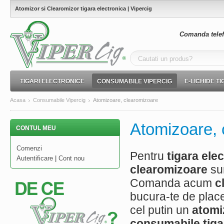
Atomizor si Clearomizor tigara electronica | Vipercig
Comanda telef
TIGARI ELECTRONICE
CONSUMABILE VIPERCIG
E-LICHIDE T
Acasa
Consumabile Vipercig
Atomizoare, clearomizoare
Atomizoare, 
CONTUL MEU
Comenzi
Pentru
tigara ele
Autentificare
|
Cont nou
clearomizoare
sun
Comanda acum
c
bucura-te de place
cel putin un
atomi
consumabile tiga