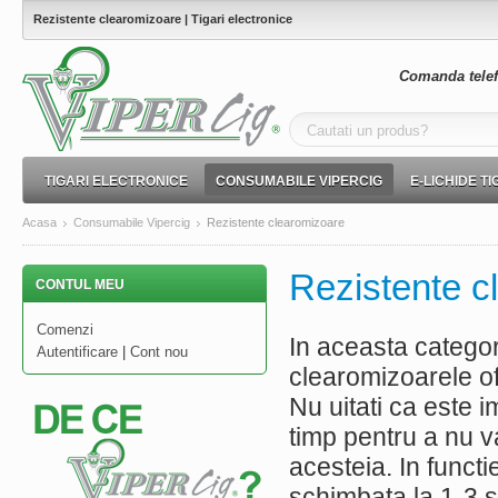
Rezistente clearomizoare | Tigari electronice
Comanda telef
TIGARI ELECTRONICE
CONSUMABILE VIPERCIG
E-LICHIDE T
Acasa
Consumabile Vipercig
Rezistente clearomizoare
Rezistente c
CONTUL MEU
Comenzi
In aceasta categor
Autentificare
|
Cont nou
clearomizoarele of
Nu uitati ca este i
timp pentru a nu 
acesteia. In functi
schimbata la 1-3 s