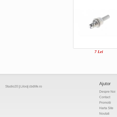
7
Lei
Ajutor
Studio20
|
Liloo
|
cbdlife.ro
Despre Noi
Contact
Promotii
Harta Site
Noutati