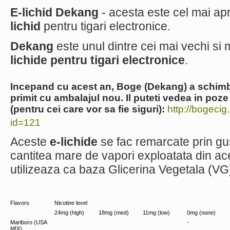
E-lichid Dekang
- acesta este cel mai apre
lichid
pentru tigari electronice.
Dekang
este unul dintre cei mai vechi si
lichide pentru tigari electronice
.
Incepand cu acest an, Boge (Dekang) a schimba
primit cu ambalajul nou. Il puteti vedea in poze 
(pentru cei care vor sa fie siguri):
http://bogeci
id=121
Aceste
e-lichide
se fac remarcate prin gust
cantitea mare de vapori exploatata din ac
utilizeaza ca baza Glicerina Vegetala (VG
Flavors
Nicotine level
24mg (high)
18mg (med)
11mg (low)
0mg (none)
Marlboro (USA
-
MIX)