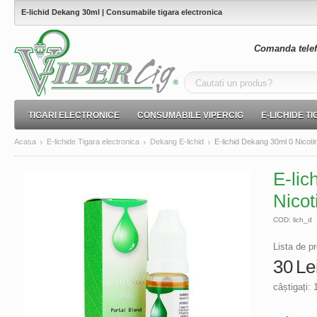
E-lichid Dekang 30ml | Consumabile tigara electronica
Comanda telef
TIGARI ELECTRONICE
CONSUMABILE VIPERCIG
E-LICHIDE T
Acasa
E-lichide Tigara electronica
Dekang E-lichid
E-lichid Dekang 30ml 0 Nicoti
E-lic
Nicot
COD:
lich_d
Lista de pr
30
Le
câștigați: