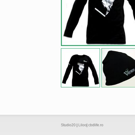
Studio20
|
Liloo
|
cbdlife.ro