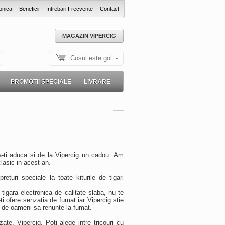
onica
Beneficii
Intrebari Frecvente
Contact
MAGAZIN VIPERCIG
Coșul este gol
PROMOTII SPECIALE
LIVRARE
a-ti aduca si de la Vipercig un cadou. Am
clasic in acest an.
eturi speciale la toate kiturile de tigari
tigara electronica de calitate slaba, nu te
ti ofere senzatia de fumat iar Vipercig stie
ii de oameni sa renunte la fumat.
ate, Vipercig. Poti alege intre tricouri cu