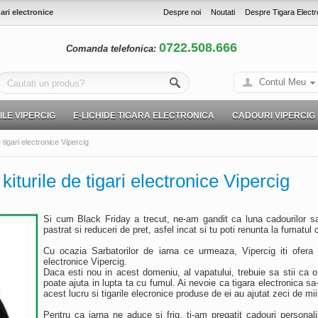
gari electronice
Despre noi
Noutati
Despre Tigara Electr
0722.508.666
Comanda telefonica:
Contul Meu
LE VIPERCIG
E-LICHIDE TIGARA ELECTRONICA
CADOURI VIPERCIG
e tigari electronice Vipercig
kiturile de tigari electronice Vipercig
Si cum Black Friday a trecut, ne-am gandit ca luna cadourilor s
pastrat si reduceri de pret, asfel incat si tu poti renunta la fumatul 
Cu ocazia Sarbatorilor de iarna ce urmeaza, Vipercig iti ofera pr
electronice Vipercig.
Daca esti nou in acest domeniu, al vapatului, trebuie sa stii ca o 
poate ajuta in lupta ta cu fumul. Ai nevoie ca tigara electronica sa-
acest lucru si tigarile elecronice produse de ei au ajutat zeci de m
Pentru ca iarna ne aduce si frig, ti-am pregatit cadouri personaliz