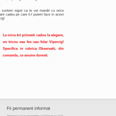
e suntem siguri ca te vei mandri cu orice
tant cadou pe care ti-l putem face in acest
cig!
La orice kit primesti cadou la alegere,
un tricou sau fes sau fular Vipercig!
Specifica in rubrica Observatii, din
comanda, ce anume doresti.
Fii permanent informat
Aboneaza-te la newsletter-ul Vipercig si vei fi