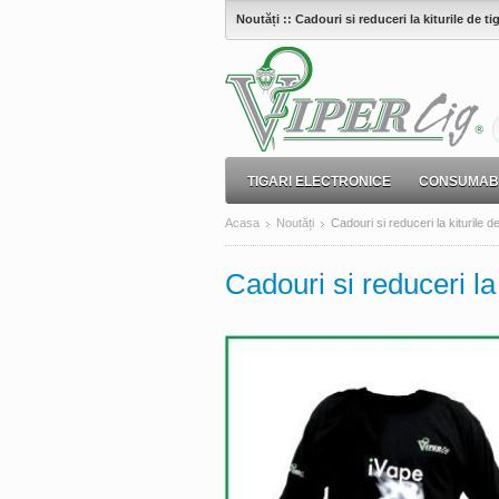
Noutăți :: Cadouri si reduceri la kiturile de ti
Vipercig -
TIGARI ELECTRONICE
CONSUMABI
Acasa
Noutăți
Cadouri si reduceri la kiturile d
Cadouri si reduceri la 