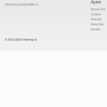
Ajutor
Studio20
|
Liloo
|
cbdlife.ro
Despre Noi
Contact
Promotii
Harta Site
Noutati
© 2013-2026 Vipercig.ro.