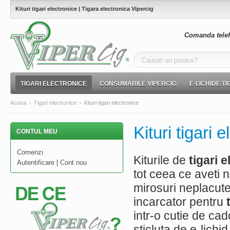
Kituri tigari electronice | Tigara electronica Vipercig
Comanda telef
TIGARI ELECTRONICE
CONSUMABILE VIPERCIG
E-LICHIDE T
Acasa
Tigari electronice
Kituri tigari electronice
Kituri tigari 
CONTUL MEU
Comenzi
Kiturile de
tigari 
Autentificare
|
Cont nou
tot ceea ce aveti 
mirosuri neplacute.
incarcator pentru
intr-o cutie de ca
sticluta de e-lichid