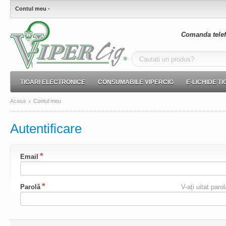
Contul meu -
Comanda telef
TIGARI ELECTRONICE
CONSUMABILE VIPERCIG
E-LICHIDE T
Acasa
Contul meu
Autentificare
Email
Parolă
V-ați uitat paro