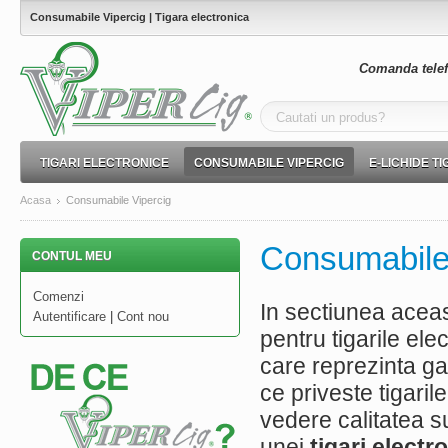
Consumabile Vipercig | Tigara electronica
Comanda telef
TIGARI ELECTRONICE
CONSUMABILE VIPERCIG
E-LICHIDE T
Acasa
Consumabile Vipercig
Consumabile
CONTUL MEU
Comenzi
In sectiunea acea
Autentificare
|
Cont nou
pentru tigarile el
care reprezinta gar
ce priveste tigaril
vedere calitatea 
unei
tigari electr