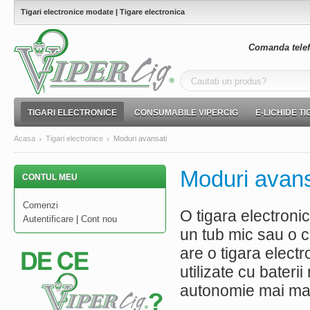
Tigari electronice modate | Tigare electronica
Comanda telef
TIGARI ELECTRONICE
CONSUMABILE VIPERCIG
E-LICHIDE T
Acasa
Tigari electronice
Moduri avansati
Moduri avans
CONTUL MEU
Comenzi
O tigara electroni
Autentificare
|
Cont nou
un tub mic sau o c
are o tigara electr
utilizate cu bateri
autonomie mai mare